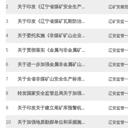
2
关于印发《辽宁省煤矿安全生产...
辽矿安规范
3
关于印发《辽宁省煤矿瓦斯防治...
辽矿安监一 
4
关于委托实施《非煤矿矿山企业...
辽安监管一〔
5
关于贯彻落实《金属与非金属矿...
辽安监管一〔
6
关于进一步加强金属非金属矿山...
辽安监管一〔
7
关于全省非煤矿山安全生产标准...
辽安监管一〔
8
转发国家安全监管总局关于加强...
辽安监管一〔
9
关于印发关于建立尾矿库预警机...
辽安监管一〔
10
关于加强地质勘探单位和采掘施...
辽安监管一〔