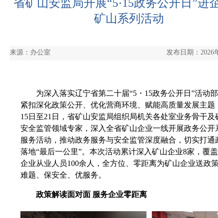
省矿山安监局开展“5·15政务公开日”进
矿山系列活动
来源：办公室
发布日期：2026年
为深入落实辽宁省
第二十届“5・15政务公开日”活动
紧扣深化政策公开、优化营商环境、赋能高质量发展主题
15日至21日，省矿山安监局组织局机关各处室业务骨干及
安全监管领域专家
，深入全省矿山企业一线开展政务公开
服务活动，推动政务服务与安全监管深度融合，切实打通
落地“最后一公里”。
本次活动累计深入矿山企业8家，覆
企业从业人员100余人，全方位、零距离为矿山企业送政
难题、保安全、优服务。
政策解读面对面 服务企业零距离