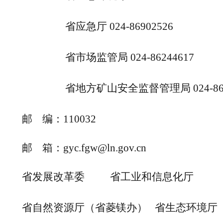
省应急厅
024-
86902526
省市场监管局
024-
86244617
省地方矿山安全监督管理局
024-
8
邮 编：110032
邮 箱：gyc.fgw@ln.gov.cn
省发展改革委
省工业和信息化厅
省自然资源厅
（省
菱镁办
）
省生态环境厅