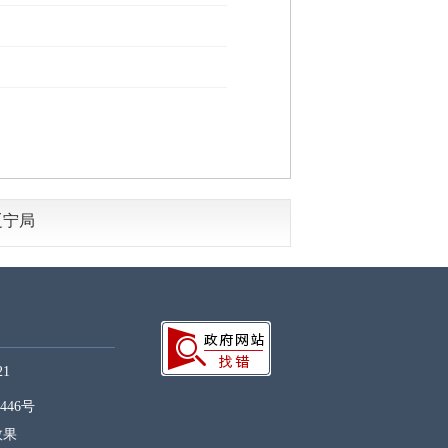
辽宁局
1
446号
效果