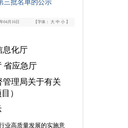
第三批名单的公示
年04月16日
【字体：
大
中
小
】
信息化厅
厅
省应急厅
督管理
局关于有关
项目）
示
行业高质量发展的实施意