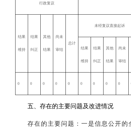
行政复议
未经复议直接起诉
结果
结果
其他
尚未
总计
结果
结果
其他
尚未
维持
纠正
结果
审结
维持
纠正
结果
审结
0
0
0
0
0
0
0
0
0
五、
存在的主要问题及改进情况
存在的主要问题：
一是
信息公开的