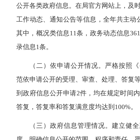
公开各类政府信息。在
局官方网站
上，及
工作动态、通知公告等信息，全年共主动
其中，概况类信息
11
条，
政务动态信息
36
录信息
1
条
。
（二）依申请公开情况。
严格按照《
范依申请公开的受理、审查、处理、答复
到政府信息公开申请
2
件，均在规定时间
答复，答复率和答复满意度均达到
100%
。
（三）政府信息管理情况。
建立健全
度，明确信息公开的范围、程序和责任。