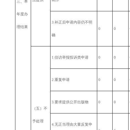
三、本
年度办
3.补正后申请内容仍不明
理结果
0
0
确
1.信访举报投诉类申请
0
0
2.重复申请
0
0
3.要求提供公开出版物
0
0
（五）不
予处理
4.无正当理由大量反复申